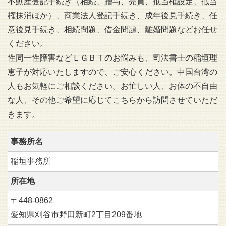
不動産登記手続き（相続、贈与、売買、抵当権設定、抵当
権抹消ほか）、商業法人登記手続き、成年後見手続き、任
意後見手続き、相続問題、借金問題、離婚問題などお任せ
ください。
性同一性障害などＬＧＢＴのお悩みも、司法書士の稲垣理
恵子が対応いたしますので、ご安心ください。中国台湾の
人もお気軽にご相談ください。お忙しい人、お体の不自由
な人、その他ご希望に応じてこちらから訪問させていただ
きます。
事務所名
稲垣事務所
所在地
〒448-0862
愛知県刈谷市野田新町2丁目209番地